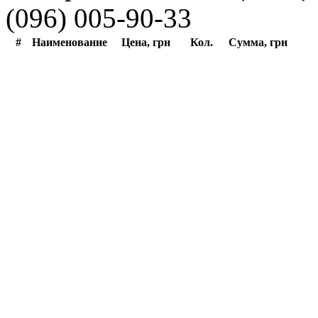
(096) 005-90-33
#
Наименование
Цена, грн
Кол.
Сумма, грн
Оформление заказа
Введите сим
Имя, Фамилия
*
Моб. телефон
*
E-mail
Коментарий к заказу