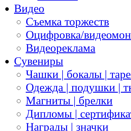
Видео
Съемка торжеств
Оцифровка/видеомон
Видеореклама
Сувениры
Чашки | бокалы | тар
Одежда | подушки | т
Магниты | брелки
Дипломы | сертифик
Награды | значки