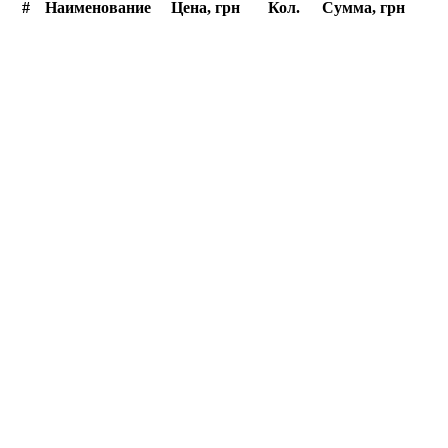
#
Наименование
Цена, грн
Кол.
Сумма, грн
Оформление заказа
Введите сим
Имя, Фамилия
*
Моб. телефон
*
E-mail
Коментарий к заказу